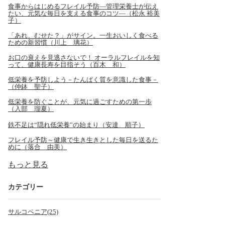
食事からはじめるフレイル予防―管理栄養士が伝え
たい、元気な毎日を支える食事のコツ―（松永 裕美
子）
「あれ、むせた？」がサイン。一生おいしく食べる
ための新習慣（川上 璃花）
お口の衰えを見逃さないで！ オーラルフレイルを知
って、健康長寿を目指そう（百木 和）
低栄養を予防しよう－たんぱく質を意識した食事－
（仲鉢 聖子）
低栄養を防ぐことが、元気に過ごすための第一歩
（入部 瑠夏）
鉄不足は“隠れ低栄養”の始まり（安達 順子）
フレイル予防～健康で生き生きとした毎日を送るた
めに（落合 由美）
もっと見る
カテゴリー
サルコペニア(25)