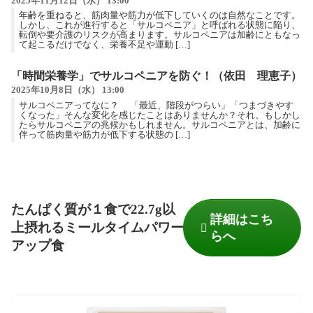
2025年11月12日（水） 13:00
年齢を重ねると、筋肉量や筋力が低下していくのは自然なことです。
しかし、これが進行すると「サルコペニア」と呼ばれる状態に陥り、
転倒や要介護のリスクが高まります。サルコペニアは加齢にともなっ
て起こるだけでなく、栄養不足や運動 […]
「時間栄養学」でサルコペニアを防ぐ！（依田 理恵子）
2025年10月8日（水） 13:00
サルコペニアってなに？ 「最近、階段がつらい」「つまづきやす
くなった」そんな変化を感じたことはありませんか？それ、もしかし
たらサルコペニアの兆候かもしれません。サルコペニアとは、加齢に
伴って筋肉量や筋力が低下する状態の […]
たんぱく質が１食で22.7g以
詳細はこち
上摂れるミールタイムパワー
らへ
アップ食