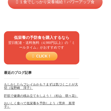
１食でしっかり栄養補給！パワーアップ食
低栄養の予防食を購入するなら
翌日配達・送料無料（4,980円以上）の「ミ
ールタイム」がおすすめです
CLICK！
最近のブログ記事
もしかしたらフレイルかも？まずは気づくことが大
切（塩野崎 淳子）
貯筋で健康の積み立てをしよう！（杉山 萌々花）
おいしく食べて低栄養を予防しよう（荒井 真理
子）