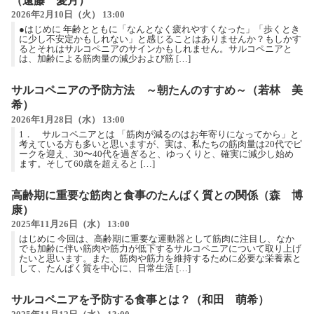
（遠藤 愛月）
2026年2月10日（火） 13:00
●はじめに 年齢とともに「なんとなく疲れやすくなった」「歩くとき
に少し不安定かもしれない」と感じることはありませんか？もしかす
るとそれはサルコペニアのサインかもしれません。サルコペニアと
は、加齢による筋肉量の減少および筋 […]
サルコペニアの予防方法 ～朝たんのすすめ～（若林 美
希）
2026年1月28日（水） 13:00
1． サルコペニアとは 「筋肉が減るのはお年寄りになってから」と
考えている方も多いと思いますが、実は、私たちの筋肉量は20代でピ
ークを迎え、30〜40代を過ぎると、ゆっくりと、確実に減少し始め
ます。そして60歳を超えると […]
高齢期に重要な筋肉と食事のたんぱく質との関係（森 博
康）
2025年11月26日（水） 13:00
はじめに 今回は、高齢期に重要な運動器として筋肉に注目し、なか
でも加齢に伴い筋肉や筋力が低下するサルコペニアについて取り上げ
たいと思います。また、筋肉や筋力を維持するために必要な栄養素と
して、たんぱく質を中心に、日常生活 […]
サルコペニアを予防する食事とは？（和田 萌希）