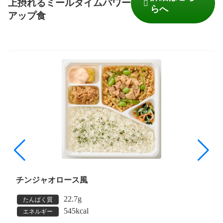
上摂れるミールタイムパワー
らへ
アップ食
チンジャオロース風
22.7g
たんぱく質
545kcal
エネルギー