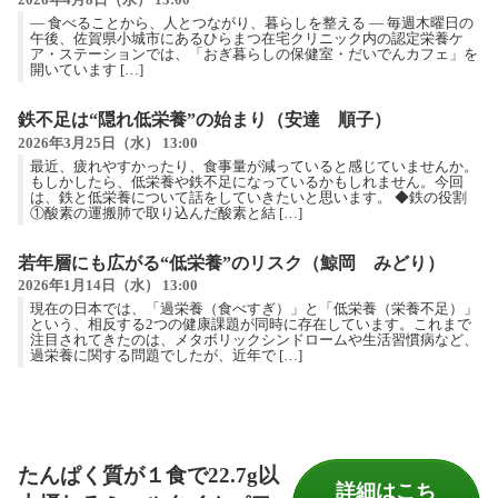
2026年4月8日（水） 13:00
― 食べることから、人とつながり、暮らしを整える ― 毎週木曜日の
午後、佐賀県小城市にあるひらまつ在宅クリニック内の認定栄養ケ
ア・ステーションでは、「おぎ暮らしの保健室・だいでんカフェ」を
開いています […]
鉄不足は“隠れ低栄養”の始まり（安達 順子）
2026年3月25日（水） 13:00
最近、疲れやすかったり、食事量が減っていると感じていませんか。
もしかしたら、低栄養や鉄不足になっているかもしれません。今回
は、鉄と低栄養について話をしていきたいと思います。 ◆鉄の役割
①酸素の運搬肺で取り込んだ酸素と結 […]
若年層にも広がる“低栄養”のリスク（鯨岡 みどり）
2026年1月14日（水） 13:00
現在の日本では、「過栄養（食べすぎ）」と「低栄養（栄養不足）」
という、相反する2つの健康課題が同時に存在しています。これまで
注目されてきたのは、メタボリックシンドロームや生活習慣病など、
過栄養に関する問題でしたが、近年で […]
たんぱく質が１食で22.7g以
詳細はこち