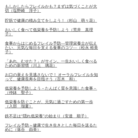
もしかしたらフレイルかも？まずは気づくことが大
切（塩野崎 淳子）
貯筋で健康の積み立てをしよう！（杉山 萌々花）
おいしく食べて低栄養を予防しよう（荒井 真理
子）
食事からはじめるフレイル予防―管理栄養士が伝え
たい、元気な毎日を支える食事のコツ―（松永 裕美
子）
「あれ、むせた？」がサイン。一生おいしく食べる
ための新習慣（川上 璃花）
お口の衰えを見逃さないで！ オーラルフレイルを知
って、健康長寿を目指そう（百木 和）
低栄養を予防しよう－たんぱく質を意識した食事－
（仲鉢 聖子）
低栄養を防ぐことが、元気に過ごすための第一歩
（入部 瑠夏）
鉄不足は“隠れ低栄養”の始まり（安達 順子）
フレイル予防～健康で生き生きとした毎日を送るた
めに（落合 由美）