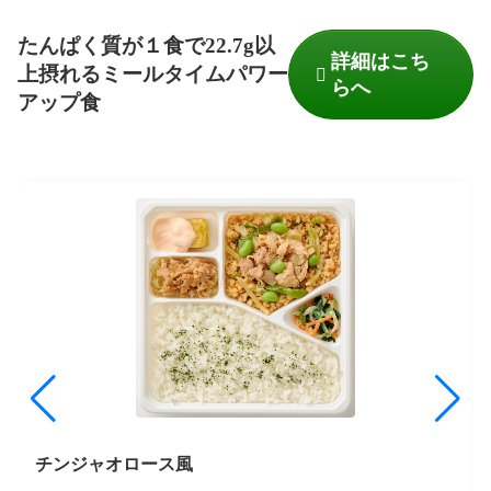
たんぱく質が１食で22.7g以
詳細はこち
上摂れるミールタイムパワー
らへ
アップ食
チンジャオロース風