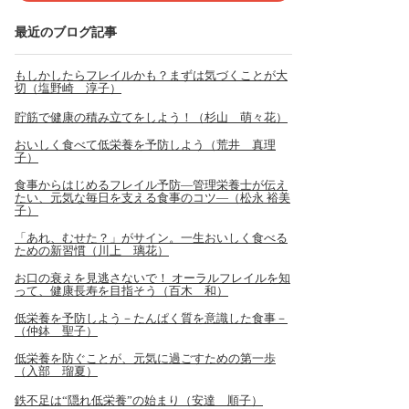
最近のブログ記事
もしかしたらフレイルかも？まずは気づくことが大
切（塩野崎 淳子）
貯筋で健康の積み立てをしよう！（杉山 萌々花）
おいしく食べて低栄養を予防しよう（荒井 真理
子）
食事からはじめるフレイル予防―管理栄養士が伝え
たい、元気な毎日を支える食事のコツ―（松永 裕美
子）
「あれ、むせた？」がサイン。一生おいしく食べる
ための新習慣（川上 璃花）
お口の衰えを見逃さないで！ オーラルフレイルを知
って、健康長寿を目指そう（百木 和）
低栄養を予防しよう－たんぱく質を意識した食事－
（仲鉢 聖子）
低栄養を防ぐことが、元気に過ごすための第一歩
（入部 瑠夏）
鉄不足は“隠れ低栄養”の始まり（安達 順子）