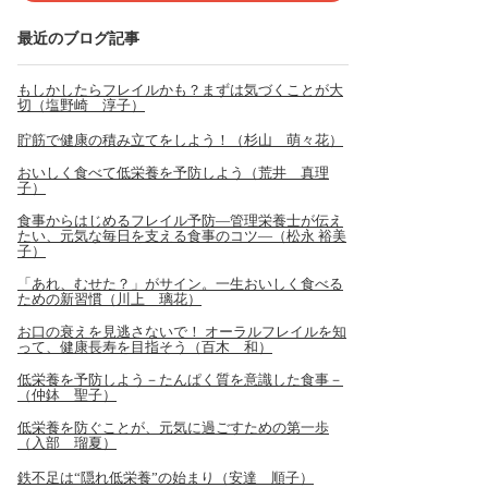
最近のブログ記事
もしかしたらフレイルかも？まずは気づくことが大
切（塩野崎 淳子）
貯筋で健康の積み立てをしよう！（杉山 萌々花）
おいしく食べて低栄養を予防しよう（荒井 真理
子）
食事からはじめるフレイル予防―管理栄養士が伝え
たい、元気な毎日を支える食事のコツ―（松永 裕美
子）
「あれ、むせた？」がサイン。一生おいしく食べる
ための新習慣（川上 璃花）
お口の衰えを見逃さないで！ オーラルフレイルを知
って、健康長寿を目指そう（百木 和）
低栄養を予防しよう－たんぱく質を意識した食事－
（仲鉢 聖子）
低栄養を防ぐことが、元気に過ごすための第一歩
（入部 瑠夏）
鉄不足は“隠れ低栄養”の始まり（安達 順子）