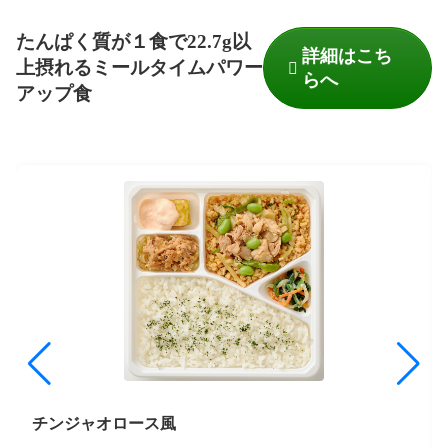
たんぱく質が１食で22.7g以
詳細はこち
上摂れるミールタイムパワー
らへ
アップ食
チンジャオロース風