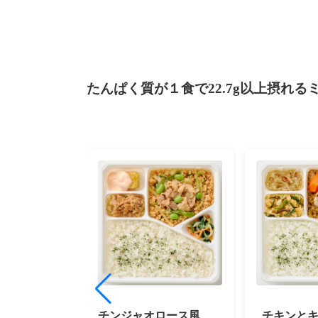
たんぱく質が１食で22.7g以上摂れ
チンジャオロース風
チキンと