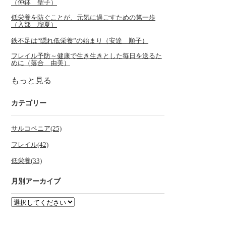
（仲鉢 聖子）
低栄養を防ぐことが、元気に過ごすための第一歩
（入部 瑠夏）
鉄不足は“隠れ低栄養”の始まり（安達 順子）
フレイル予防～健康で生き生きとした毎日を送るた
めに（落合 由美）
もっと見る
カテゴリー
サルコペニア(25)
フレイル(42)
低栄養(33)
月別アーカイブ