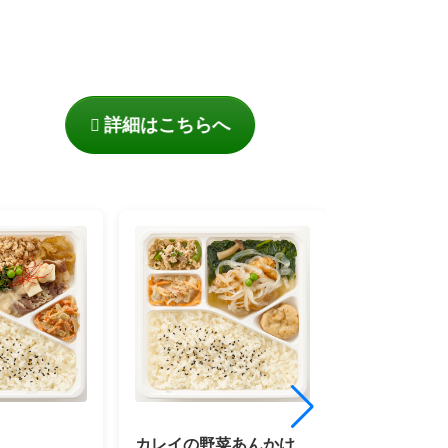
詳細はこちらへ
カレイの野菜あんかけ
かに玉風と