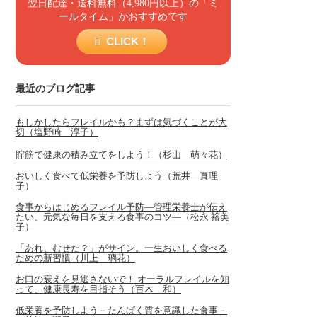
翌日配達・送料無料（4,980円以上）の「ミ
ールタイム」がおすすめです
CLICK！
最近のブログ記事
もしかしたらフレイルかも？まずは気づくことが大
切（塩野崎 淳子）
貯筋で健康の積み立てをしよう！（杉山 萌々花）
おいしく食べて低栄養を予防しよう（荒井 真理
子）
食事からはじめるフレイル予防―管理栄養士が伝え
たい、元気な毎日を支える食事のコツ―（松永 裕美
子）
「あれ、むせた？」がサイン。一生おいしく食べる
ための新習慣（川上 璃花）
お口の衰えを見逃さないで！ オーラルフレイルを知
って、健康長寿を目指そう（百木 和）
低栄養を予防しよう－たんぱく質を意識した食事－