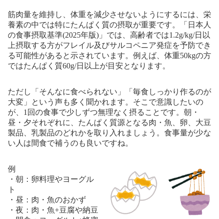
筋肉量を維持し、体重を減少させないようにするには、栄
養素の中では特にたんぱく質の摂取が重要です。「日本人
の食事摂取基準(2025年版)」では、高齢者では1.2g/kg/日以
上摂取する方がフレイル及びサルコペニア発症を予防でき
る可能性があると示されています。例えば、体重50kgの方
ではたんぱく質60g/日以上が目安となります。
ただし「そんなに食べられない」「毎食しっかり作るのが
大変」という声も多く聞かれます。そこで意識したいの
が、1回の食事で少しずつ無理なく摂ることです。朝・
昼・夕それぞれに、たんぱく質源となる肉・魚、卵、大豆
製品、乳製品のどれかを取り入れましょう。食事量が少な
い人は間食で補うのも良いですね。
例
・朝：卵料理やヨーグル
ト
・昼：肉・魚のおかず
・夜：肉・魚+豆腐や納豆