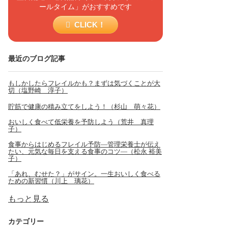
ールタイム」がおすすめです
CLICK！
最近のブログ記事
もしかしたらフレイルかも？まずは気づくことが大
切（塩野崎 淳子）
貯筋で健康の積み立てをしよう！（杉山 萌々花）
おいしく食べて低栄養を予防しよう（荒井 真理
子）
食事からはじめるフレイル予防―管理栄養士が伝え
たい、元気な毎日を支える食事のコツ―（松永 裕美
子）
「あれ、むせた？」がサイン。一生おいしく食べる
ための新習慣（川上 璃花）
もっと見る
カテゴリー