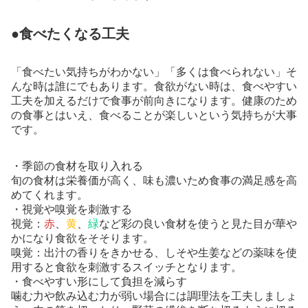
●食べたくなる工夫
「食べたい気持ちがわかない」「多くは食べられない」そ
んな時は誰にでもあります。食欲がない時は、食べやすい
工夫を加えるだけで食事が前向きになります。健康のため
の食事とはいえ、食べることが楽しいという気持ちが大事
です。
・季節の食材を取り入れる
旬の食材は栄養価が高く、味も濃いため食事の満足感を高
めてくれます。
・視覚や嗅覚を刺激する
視覚：
赤
、
黄
、
緑
など彩の良い食材を使うと見た目が華や
かになり食欲をそそります。
嗅覚：出汁の香りをきかせる、しそや生姜などの薬味を使
用すると食欲を刺激するスイッチとなります。
・食べやすい形にして負担を減らす
噛む力や飲み込む力が弱い場合には調理法を工夫しましょ