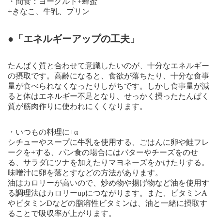
・間食：ヨーグルト+蜂蜜
+きなこ、牛乳、プリン
●「エネルギーアップの工夫」
たんぱく質と合わせて意識したいのが、十分なエネルギー
の摂取です。高齢になると、食欲が落ちたり、十分な食事
量が食べられなくなったりしがちです。しかし食事量が減
ると体はエネルギー不足となり、せっかく摂ったたんぱく
質が筋肉作りに使われにくくなります。
・いつもの料理に+α
シチューやスープに牛乳を使用する、ごはんに卵や鮭フレ
ークを+する、パン食の場合にはバターやチーズをのせ
る、サラダにツナを加えたりマヨネーズをかけたりする。
味噌汁に卵を落とすなどの方法があります。
油はカロリーが高いので、炒め物や揚げ物など油を使用す
る調理法はカロリーupにつながります。また、ビタミンA
やビタミンDなどの脂溶性ビタミンは、油と一緒に摂取す
ることで吸収率が上がります。