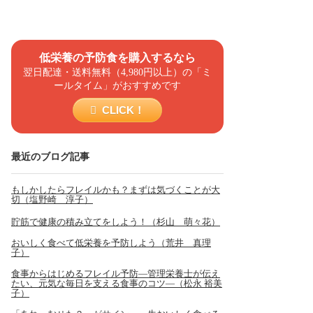
低栄養の予防食を購入するなら
翌日配達・送料無料（4,980円以上）の「ミ
ールタイム」がおすすめです
CLICK！
最近のブログ記事
もしかしたらフレイルかも？まずは気づくことが大
切（塩野崎 淳子）
貯筋で健康の積み立てをしよう！（杉山 萌々花）
おいしく食べて低栄養を予防しよう（荒井 真理
子）
食事からはじめるフレイル予防―管理栄養士が伝え
たい、元気な毎日を支える食事のコツ―（松永 裕美
子）