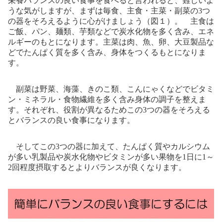
栄養バランスの良い食事を食べると言われると、難しいよ
うな気がしますが、まずは毎食、主食・主菜・副菜の
3
つ
の器をそろえるように心がけましょう（図１）。
主食は
ご飯、パン、麺類、芋類などで炭水化物を多く含み、エネ
ルギーのもとになります。主菜は肉、魚、卵、大豆製品な
どでたんぱく質を多く含み、身体をつくるもとになりま
す。
副菜は野菜、海藻、きのこ類、こんにゃくなどでビタミ
ン・ミネラル・食物繊維を多く含み身体の調子を整えま
す。それぞれ、役割が異なるためこの
3
つの器をそろえる
とバランスの良い食事になります。
そしてこの
3
つの器に加えて、たんぱく質やカルシウム
が多い乳製品や炭水化物やビタミンが多い果物を
1
日に
1
～
2
回程度摂取するとよりバランスが良くなります。