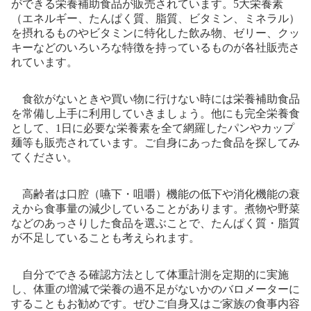
ができる栄養補助食品が販売されています。
5
大栄養素
（エネルギー、たんぱく質、脂質、ビタミン、ミネラル）
を摂れるものやビタミンに特化した飲み物、ゼリー、クッ
キーなどのいろいろな特徴を持っているものが各社販売さ
れています。
食欲がないときや買い物に行けない時には栄養補助食品
を常備し上手に利用していきましょう。他にも完全栄養食
として、
1
日に必要な栄養素を全て網羅したパンやカップ
麺等も販売されています。ご自身にあった食品を探してみ
てください。
高齢者は口腔（嚥下・咀嚼）機能の低下や消化機能の衰
えから食事量の減少していることがあります。煮物や野菜
などのあっさりした食品を選ぶことで、たんぱく質・脂質
が不足していることも考えられます。
自分でできる確認方法として体重計測を定期的に実施
し、体重の増減で栄養の過不足がないかのバロメーターに
することもお勧めです。ぜひご自身又はご家族の食事内容