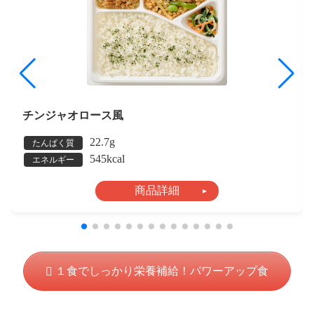
チンジャオロース風
22.7g
たんぱく質
545kcal
エネルギー
商品詳細
１食でしっかり栄養補給！パワーアップ食