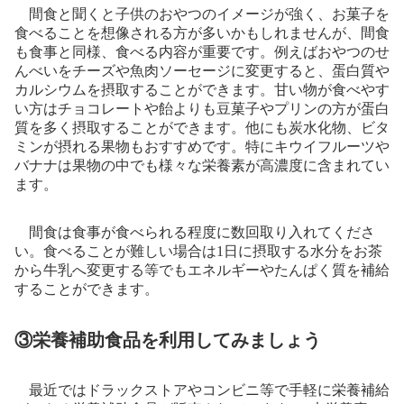
間食と聞くと子供のおやつのイメージが強く、お菓子を
食べることを想像される方が多いかもしれませんが、間食
も食事と同様、食べる内容が重要です。例えばおやつのせ
んべいをチーズや魚肉ソーセージに変更すると、蛋白質や
カルシウムを摂取することができます。甘い物が食べやす
い方はチョコレートや飴よりも豆菓子やプリンの方が蛋白
質を多く摂取することができます。他にも炭水化物、ビタ
ミンが摂れる果物もおすすめです。特にキウイフルーツや
バナナは果物の中でも様々な栄養素が高濃度に含まれてい
ます。
間食は食事が食べられる程度に数回取り入れてくださ
い。食べることが難しい場合は
1
日に摂取する水分をお茶
から牛乳へ変更する等でもエネルギーやたんぱく質を補給
することができます。
③栄養補助食品を利用してみましょう
最近ではドラックストアやコンビニ等で手軽に栄養補給