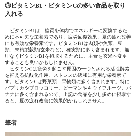
③ビタミンB1・ビタミンCの多い食品を取り
入れる
ビタミンB1は、糖質を体内でエネルギーに変換するた
めに不可欠な栄養素であり、疲労回復効果、夏の疲れ改善
にも有効な栄養素です。ビタミンB1は肉類や魚類、豆
類、未精製穀類(玄米など)、種実類に多く含まれます。無
理なくビタミンB1を摂取するために、主食を玄米へ変更
することも良いかもしれません。
ビタミンCは疲労を起こす原因の一つとされる活性酵素
を抑える抗酸化作用、ストレスの緩和に有用な栄養素で
す。ビタミンCは野菜類、果物類に多く含まれます。特に
パプリカやブロッコリー、ピーマンやキウイフルーツ、バ
ナナに多く含まれるので、上記の食品を少し多めに摂取す
ると、夏の疲れ改善に効果的かもしれません。
筆者