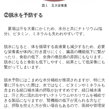
図１ 五大栄養素
②脱水を予防する
夏場は汗を大量にかくため、水分と共にナトリウム(塩
分)、ビタミン、ミネラルも失われやすいです。
脱水になると、体を循環する血液量も減少するため、必要
な栄養素が体内に行き渡りにくく、臓器の機能低下に繋が
ったり、食欲の低下、全身の倦怠感の原因にもなります。
脱水になると食欲も低下しやすく、結果として低栄養にも
繋がってしまいます。
脱水予防にはこまめな水分補給が推奨されますが、特に大
量に汗をかいた際は、水ではなく、ビタミンやミネラルも
含まれる経口補水液の摂取がおすすめです。経口補水液
は、汗と共に流れ出やすいナトリウムやカリウムを補給で
きる製品になりますが、腎機能の低下が見られる方など
は、摂取を控えた方が良い場合もあるので、医師や管理栄