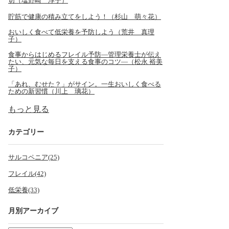
切（塩野崎 淳子）
貯筋で健康の積み立てをしよう！（杉山 萌々花）
おいしく食べて低栄養を予防しよう（荒井 真理
子）
食事からはじめるフレイル予防―管理栄養士が伝え
たい、元気な毎日を支える食事のコツ―（松永 裕美
子）
「あれ、むせた？」がサイン。一生おいしく食べる
ための新習慣（川上 璃花）
もっと見る
カテゴリー
サルコペニア(25)
フレイル(42)
低栄養(33)
月別アーカイブ