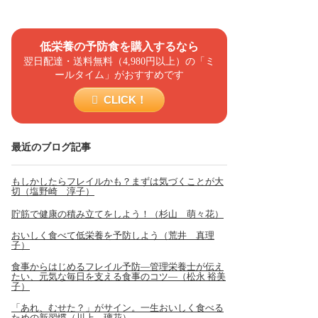
低栄養の予防食を購入するなら
翌日配達・送料無料（4,980円以上）の「ミ
ールタイム」がおすすめです
CLICK！
最近のブログ記事
もしかしたらフレイルかも？まずは気づくことが大
切（塩野崎 淳子）
貯筋で健康の積み立てをしよう！（杉山 萌々花）
おいしく食べて低栄養を予防しよう（荒井 真理
子）
食事からはじめるフレイル予防―管理栄養士が伝え
たい、元気な毎日を支える食事のコツ―（松永 裕美
子）
「あれ、むせた？」がサイン。一生おいしく食べる
ための新習慣（川上 璃花）